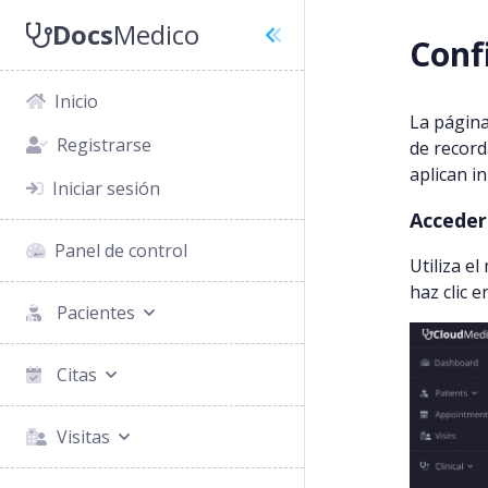
Docs
Medico
Conf
Inicio
La página
Registrarse
de record
aplican i
Iniciar sesión
Acceder
Panel de control
Utiliza e
haz clic 
Pacientes
Citas
Visitas