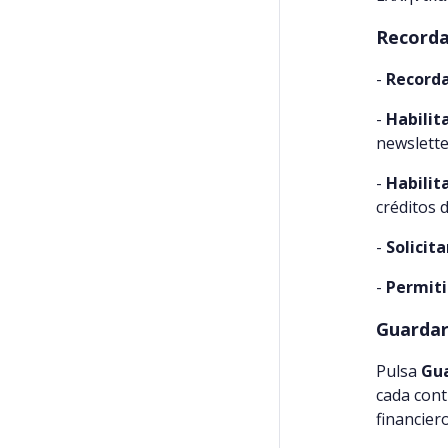
Recorda
-
Recorda
-
Habilit
newslette
-
Habilit
créditos d
-
Solicit
-
Permiti
Guardar
Pulsa
Gu
cada cont
financiero