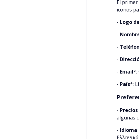
El primer
iconos pa
-
Logo de
-
Nombre
-
Teléfo
-
Direcci
-
Email
*:
-
País
*: 
Prefere
-
Precios
algunas c
-
Idioma 
Ελληνικά 