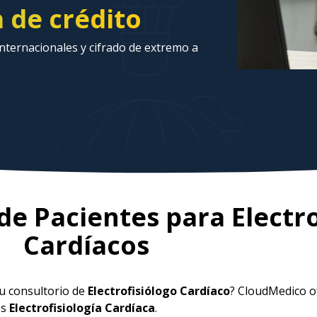
a de crédito
ternacionales y cifrado de extremo a
de Pacientes para
Electr
Cardíacos
su consultorio de
Electrofisiólogo Cardíaco
? CloudMedico o
es
Electrofisiología Cardíaca
.