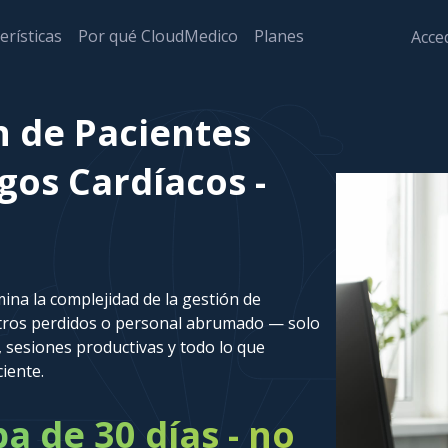
erísticas
Por qué CloudMedico
Planes
Acced
n de Pacientes
ogos Cardíacos -
ina la complejidad de la gestión de
stros perdidos o personal abrumado — solo
 sesiones productivas y todo lo que
ciente.
 de 30 días - no