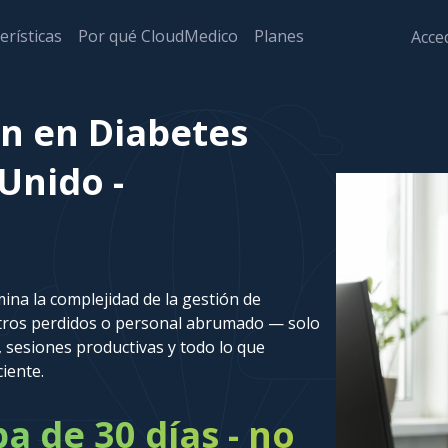
erísticas
Por qué CloudMedico
Planes
Acced
n en Diabetes
Unido -
ina la complejidad de la gestión de
stros perdidos o personal abrumado — solo
 sesiones productivas y todo lo que
ciente.
 de 30 días - no