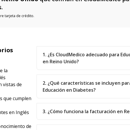
s.
e tarjeta de crédito.
orios
1. ¿Es CloudMedico adecuado para Edu
en Reino Unido?
e la
lés
2. ¿Qué características se incluyen par
 vistas de
Educación en Diabetes?
as que cumplen
3. ¿Cómo funciona la facturación en R
tes en Inglés
onocimiento de