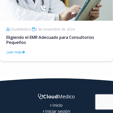
CloudMedico
•
3 de noviembre de 2024
Eligiendo el EMR Adecuado para Consultorios
Pequeños
Leer más
Cloud
Medico
Inicio
Iniciar sesión