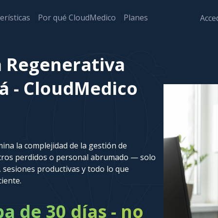
erísticas
Por qué CloudMedico
Planes
Acced
a Regenerativa
á - CloudMedico
ina la complejidad de la gestión de
stros perdidos o personal abrumado — solo
 sesiones productivas y todo lo que
ciente.
 de 30 días - no