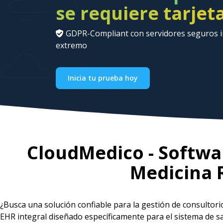
se requiere tarjet
GDPR-Compliant con servidores seguros in
extremo
Inicia tu prueba hoy
CloudMedico - Softwar
Medicina 
¿Busca una solución confiable para la gestión de consultor
EHR integral diseñado específicamente para el sistema de 