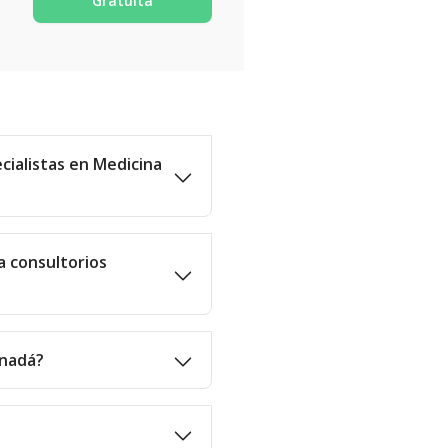
Gratuita
cialistas en Medicina
a consultorios
anadá?