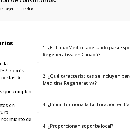
ión de consultorios.
e tarjeta de crédito.
orios
1. ¿Es CloudMedico adecuado para Espe
Regenerativa en Canadá?
e la
glés/Francés
2. ¿Qué características se incluyen par
 vistas de
Medicina Regenerativa?
as que cumplen
3. ¿Cómo funciona la facturación en C
ntes en
gura
onocimiento de
4. ¿Proporcionan soporte local?