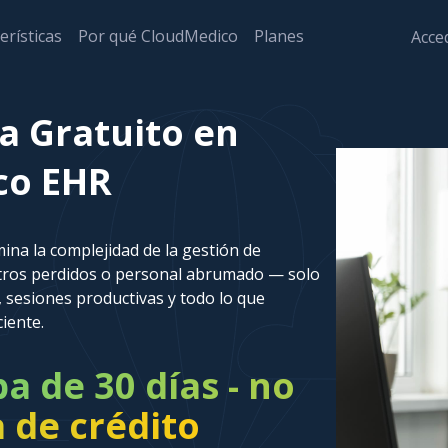
erísticas
Por qué CloudMedico
Planes
Acced
a Gratuito en
co EHR
ina la complejidad de la gestión de
stros perdidos o personal abrumado — solo
 sesiones productivas y todo lo que
ciente.
 de 30 días - no
a de crédito