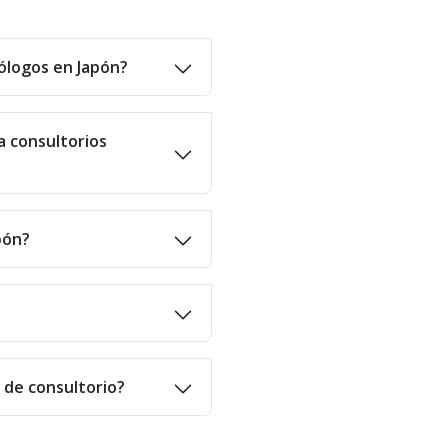
ólogos en Japón?
a consultorios
pón?
o de consultorio?