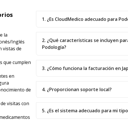
orios
1. ¿Es CloudMedico adecuado para Pod
e la
2. ¿Qué características se incluyen par
ponés/Inglés
Podología?
 vistas de
as que cumplen
3. ¿Cómo funciona la facturación en Ja
ntes en
gura
4. ¿Proporcionan soporte local?
onocimiento de
de visitas con
5. ¿Es el sistema adecuado para mi tip
e medicamentos