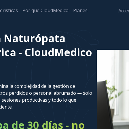
erísticas
Por qué CloudMedico
Planes
Acced
a Naturópata
rica - CloudMedico
ina la complejidad de la gestión de
stros perdidos o personal abrumado — solo
 sesiones productivas y todo lo que
ciente.
 de 30 días - no