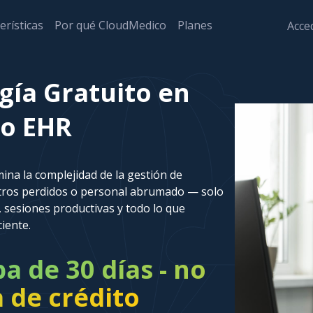
erísticas
Por qué CloudMedico
Planes
Acced
gía Gratuito en
co EHR
ina la complejidad de la gestión de
stros perdidos o personal abrumado — solo
 sesiones productivas y todo lo que
ciente.
 de 30 días - no
a de crédito