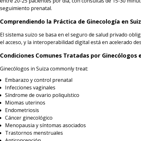
entre 20-25 pacientes por día, con consultas de 15-30 minu
seguimiento prenatal.
Comprendiendo la Práctica de Ginecología en Sui
El sistema suizo se basa en el seguro de salud privado oblig
el acceso, y la interoperabilidad digital está en acelerado de
Condiciones Comunes Tratadas por Ginecólogos e
Ginecólogos in Suiza commonly treat:
Embarazo y control prenatal
Infecciones vaginales
Síndrome de ovario poliquístico
Miomas uterinos
Endometriosis
Cáncer ginecológico
Menopausia y síntomas asociados
Trastornos menstruales
Anticoncepción