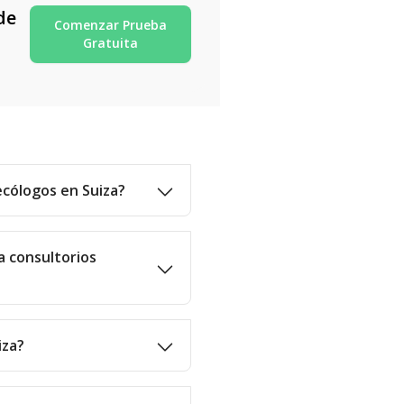
de
Comenzar Prueba
Gratuita
ecólogos en Suiza?
a consultorios
iza?