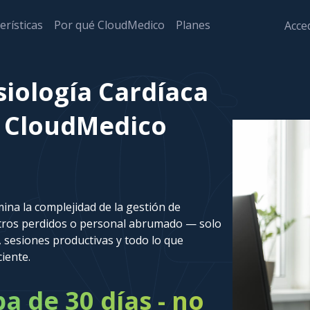
erísticas
Por qué CloudMedico
Planes
Acced
siología Cardíaca
 - CloudMedico
ina la complejidad de la gestión de
stros perdidos o personal abrumado — solo
 sesiones productivas y todo lo que
ciente.
 de 30 días - no