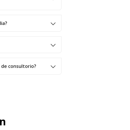
lia?
o de consultorio?
en