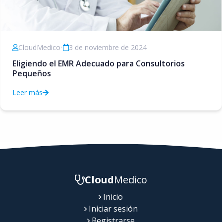
CloudMedico
•
3 de noviembre de 2024
Eligiendo el EMR Adecuado para Consultorios
Pequeños
Leer más
Cloud
Medico
Inicio
Iniciar sesión
Registrarse